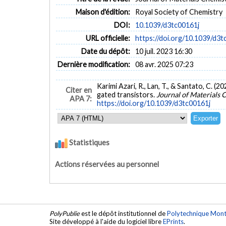
Maison d'édition:
Royal Society of Chemistry
DOI:
10.1039/d3tc00161j
URL officielle:
https://doi.org/10.1039/d3t
Date du dépôt:
10 juil. 2023 16:30
Dernière modification:
08 avr. 2025 07:23
Karimi Azari, R., Lan, T., & Santato, C. (
Citer en
gated transistors.
Journal of Materials 
APA 7:
https://doi.org/10.1039/d3tc00161j
Statistiques
Actions réservées au personnel
PolyPublie
est le dépôt institutionnel de
Polytechnique Mont
Site développé à l'aide du logiciel libre
EPrints
.