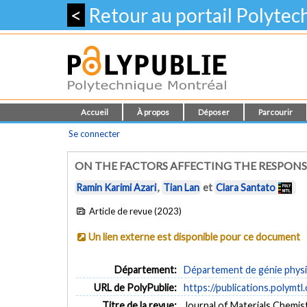
<
Retour au portail Polyte
Accueil
À propos
Déposer
Parcourir
Se connecter
ON THE FACTORS AFFECTING THE RESPONS
Ramin Karimi Azari
,
Tian Lan
et
Clara Santato
Article de revue (2023)
Un lien externe est disponible pour ce document
Département:
Département de génie phys
URL de PolyPublie:
https://publications.polymtl
Titre de la revue:
Journal of Materials Chemistr