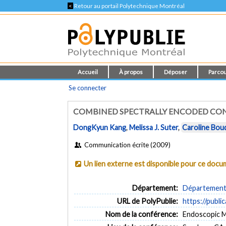
<
Retour au portail Polytechnique Montréal
Accueil
À propos
Déposer
Parcou
Se connecter
COMBINED SPECTRALLY ENCODED CO
DongKyun Kang
,
Melissa J. Suter
,
Caroline Bou
Communication écrite (2009)
Un lien externe est disponible pour ce doc
Département:
Département 
URL de PolyPublie:
https://publi
Nom de la conférence:
Endoscopic M