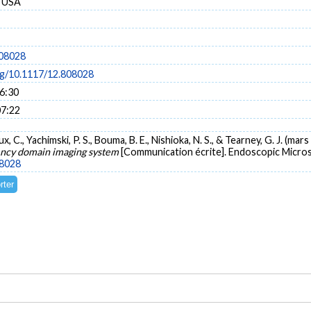
, USA
808028
org/10.1117/12.808028
16:30
07:22
x, C., Yachimski, P. S., Bouma, B. E., Nishioka, N. S., & Tearney, G. J. (mar
ency domain imaging system
[Communication écrite]. Endoscopic Micros
08028