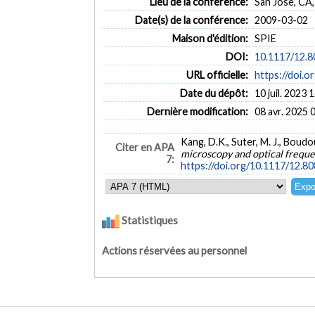
Lieu de la conférence:
San Jose, CA
Date(s) de la conférence:
2009-03-02
Maison d'édition:
SPIE
DOI:
10.1117/12.
URL officielle:
https://doi.
Date du dépôt:
10 juil. 2023 
Dernière modification:
08 avr. 2025 
Kang, D.K., Suter, M. J., Boudou
Citer en APA
microscopy and optical frequ
7:
https://doi.org/10.1117/12.8
Statistiques
Actions réservées au personnel