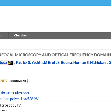
rir
Chercher
NFOCAL MICROSCOPY AND OPTICAL FREQUENCY DOMAIN
doux
,
Patrick S. Yachimski
,
Brett E. Bouma
,
Norman S. Nishioka
et
G
ument
de génie physique
cations.polymtl.ca/53849/
icroscopy IV