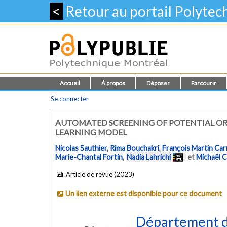
<
Retour au portail Polyte
Accueil
À propos
Déposer
Parcourir
Se connecter
AUTOMATED SCREENING OF POTENTIAL O
LEARNING MODEL
Nicolas Sauthier
,
Rima Bouchakri
,
François Martin Car
Marie-Chantal Fortin
,
Nadia Lahrichi
et
Michaël 
Article de revue (2023)
Un lien externe est disponible pour ce document
Département d