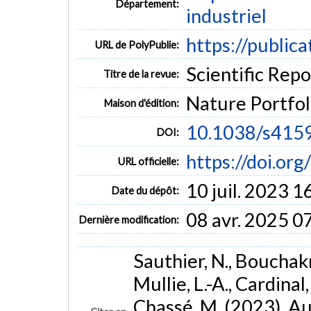
Département:
industriel
https://public
URL de PolyPublie:
Scientific Repor
Titre de la revue:
Nature Portfol
Maison d'édition:
10.1038/s415
DOI:
https://doi.o
URL officielle:
10 juil. 2023 1
Date du dépôt:
08 avr. 2025 0
Dernière modification:
Sauthier, N., Bouchakri,
Mullie, L.-A., Cardinal,
Chassé, M. (2023). A