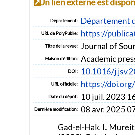
Un lien externe est dispo
Département d
Département:
https://public
URL de PolyPublie:
Journal of Soun
Titre de la revue:
Academic press 
Maison d'édition:
10.1016/j.jsv
DOI:
https://doi.or
URL officielle:
10 juil. 2023 1
Date du dépôt:
08 avr. 2025 0
Dernière modification:
Gad-el-Hak, I., Mureith