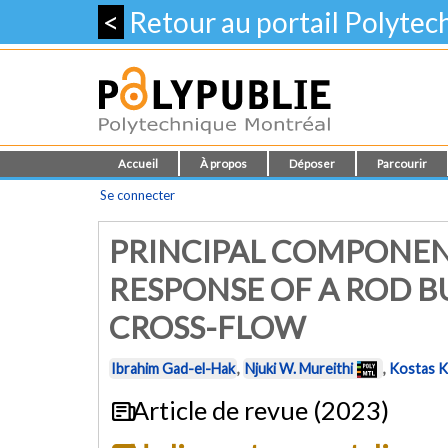
<
Retour au portail Polyte
Accueil
À propos
Déposer
Parcourir
Se connecter
PRINCIPAL COMPONENT
RESPONSE OF A ROD B
CROSS-FLOW
Ibrahim Gad-el-Hak
,
Njuki W. Mureithi
,
Kostas K
Article de revue (2023)