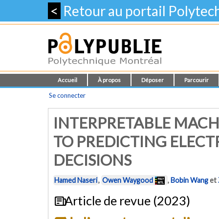
<
Retour au portail Polyte
Accueil
À propos
Déposer
Parcourir
Se connecter
INTERPRETABLE MACH
TO PREDICTING ELECT
DECISIONS
Hamed Naseri
,
Owen Waygood
,
Bobin Wang
et
Article de revue (2023)