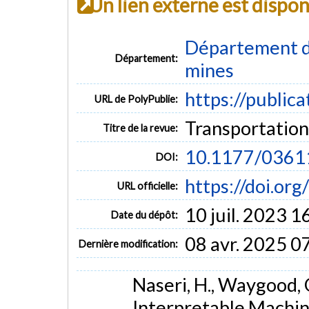
Un lien externe est dispo
Département de
Département:
mines
https://public
URL de PolyPublie:
Transportatio
Titre de la revue:
10.1177/036
DOI:
https://doi.o
URL officielle:
10 juil. 2023 1
Date du dépôt:
08 avr. 2025 0
Dernière modification:
Naseri, H., Waygood, O
Interpretable Machin