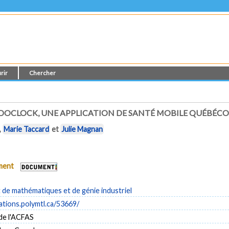
rir
Chercher
MEDOCLOCK, UNE APPLICATION DE SANTÉ MOBILE QUÉBÉCO
,
Marie Taccard
et
Julie Magnan
ument
de mathématiques et de génie industriel
cations.polymtl.ca/53669/
de l'ACFAS