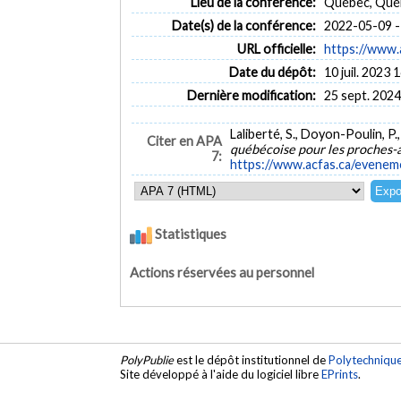
Lieu de la conférence:
Québec, Qué
Date(s) de la conférence:
2022-05-09 -
URL officielle:
https://www.
Date du dépôt:
10 juil. 2023 
Dernière modification:
25 sept. 2024
Laliberté, S., Doyon-Poulin, P.
Citer en APA
québécoise pour les proches-
7:
https://www.acfas.ca/eveneme
Statistiques
Actions réservées au personnel
PolyPublie
est le dépôt institutionnel de
Polytechniqu
Site développé à l'aide du logiciel libre
EPrints
.