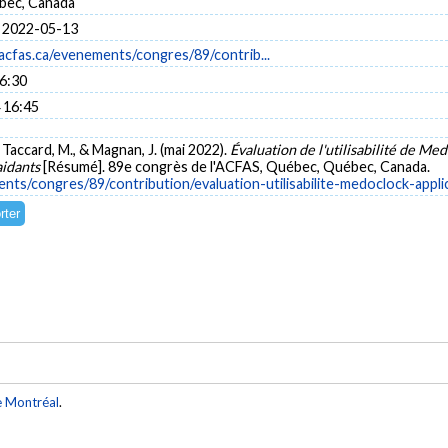
bec, Canada
 2022-05-13
acfas.ca/evenements/congres/89/contrib...
16:30
 16:45
, Taccard, M., & Magnan, J. (mai 2022).
Évaluation de l'utilisabilité de M
aidants
[Résumé]. 89e congrès de l'ACFAS, Québec, Québec, Canada.
nts/congres/89/contribution/evaluation-utilisabilite-medoclock-appli
e Montréal
.