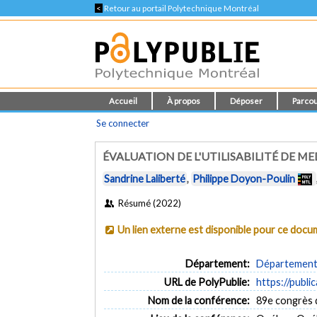
<
Retour au portail Polytechnique Montréal
Accueil
À propos
Déposer
Parcou
Se connecter
ÉVALUATION DE L'UTILISABILITÉ DE 
Sandrine Laliberté
,
Philippe Doyon-Poulin
Résumé (2022)
Un lien externe est disponible pour ce doc
Département:
Département 
URL de PolyPublie:
https://publi
Nom de la conférence:
89e congrès 