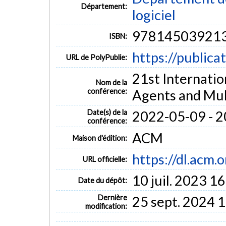
Département:
logiciel
97814503921
ISBN:
https://publica
URL de PolyPublie:
21st Internati
Nom de la
conférence:
Agents and Mul
Date(s) de la
2022-05-09 - 
conférence:
ACM
Maison d'édition:
https://dl.acm
URL officielle:
10 juil. 2023 1
Date du dépôt:
Dernière
25 sept. 2024 
modification: