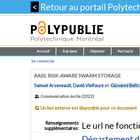
<
Retour au portail Polyte
Accueil
À propos
Déposer
Parcourir
Se connecter
RASS: RISK-AWARE SWARM STORAGE
Samuel Arseneault
,
David Vielfaure
et
Giovanni Belt
Communication écrite (2022)
Un lien externe est disponible pour ce document
Renseignements
Le url ne foncti
supplémentaires:
Département de