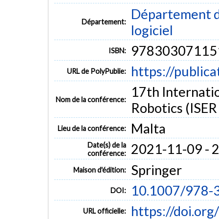
Département de
Département:
logiciel
97830307115
ISBN:
https://public
URL de PolyPublie:
17th Internati
Nom de la conférence:
Robotics (ISER
Malta
Lieu de la conférence:
Date(s) de la
2021-11-09 - 
conférence:
Springer
Maison d'édition:
10.1007/978-
DOI:
https://doi.o
URL officielle: