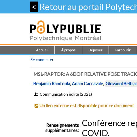
<
Retour au portail Polyte
Accueil
À propos
Déposer
Parcourir
Se connecter
MSL-RAPTOR: A 6DOF RELATIVE POSE TRA
Benjamin Ramtoula
,
Adam Caccavale
,
Giovanni Beltr
Communication écrite (2021)
Un lien externe est disponible pour ce document
Conférence rep
Renseignements
supplémentaires:
COVID.