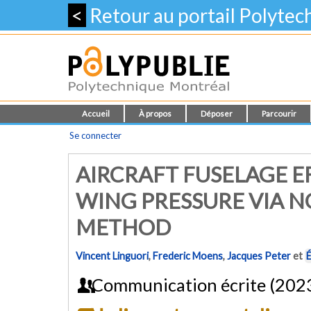
<
Retour au portail Polyte
Accueil
À propos
Déposer
Parcourir
Se connecter
AIRCRAFT FUSELAGE E
WING PRESSURE VIA N
METHOD
Vincent Linguori
,
Frederic Moens
,
Jacques Peter
et
É
Communication écrite (202