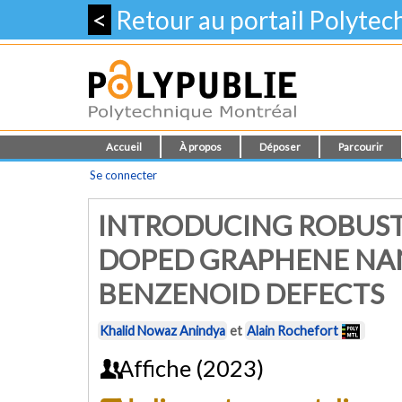
<
Retour au portail Polyte
Accueil
À propos
Déposer
Parcourir
Se connecter
INTRODUCING ROBUST
DOPED GRAPHENE NA
BENZENOID DEFECTS
Khalid Nowaz Anindya
et
Alain Rochefort
Affiche (2023)