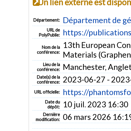
Un lien externe est dispo
Département de gé
Département:
URL de
https://publication
PolyPublie:
13th European Conf
Nom de la
conférence:
Materials (Graphe
Lieu de la
Manchester, Angle
conférence:
Date(s) de la
2023-06-27 - 2023
conférence:
https://phantoms
URL officielle:
Date du
10 juil. 2023 16:30
dépôt:
Dernière
06 mars 2026 16:1
modification: