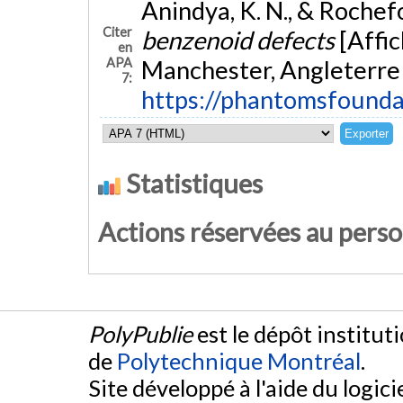
Anindya, K. N., & Rochefo
Citer
benzenoid defects
[Affi
en
APA
Manchester, Angleterre 
7:
https://phantomsfoun
Statistiques
Actions réservées au pers
PolyPublie
est le dépôt institut
de
Polytechnique Montréal
.
Site développé à l'aide du logicie