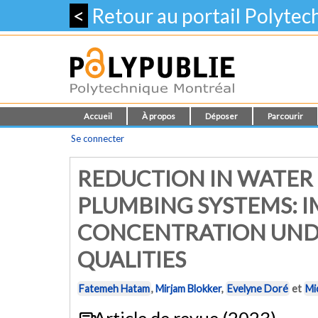
<
Retour au portail Polyte
Accueil
À propos
Déposer
Parcourir
Se connecter
REDUCTION IN WATER
PLUMBING SYSTEMS: I
CONCENTRATION UND
QUALITIES
Fatemeh Hatam
,
Mirjam Blokker
,
Evelyne Doré
et
Mi
Article de revue (2023)