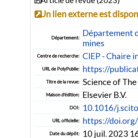
Un lien externe est dispo
Département de
Département:
mines
CIEP - Chaire i
Centre de recherche:
https://public
URL de PolyPublie:
Science of The
Titre de la revue:
Elsevier B.V.
Maison d'édition:
10.1016/j.sci
DOI:
https://doi.or
URL officielle:
10 juil. 2023 1
Date du dépôt: