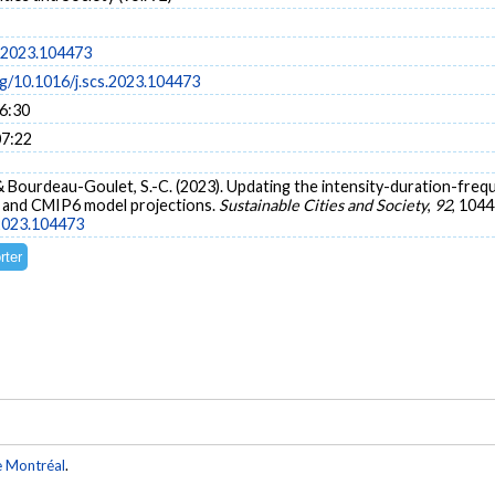
s.2023.104473
rg/10.1016/j.scs.2023.104473
16:30
07:22
 & Bourdeau-Goulet, S.-C. (2023). Updating the intensity-duration-freq
5 and CMIP6 model projections.
Sustainable Cities and Society
,
92
, 1044
.2023.104473
e Montréal
.