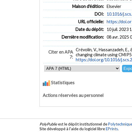
Maison d'édition:
Elsevier
DOI:
10.1016/j.sc
URL officielle:
https://doi.o
Date du dépôt:
10 juil. 2023 
Dernière modification:
08 avr. 2025 
Crévolin, V., Hassanzadeh, E.,
Citer en APA
changing climate using CMIP
7:
https://doi.org/10.1016/j.scs
Statistiques
Actions réservées au personnel
PolyPublie
est le dépôt institutionnel de
Polytechniqu
Site développé à l'aide du logiciel libre
EPrints
.