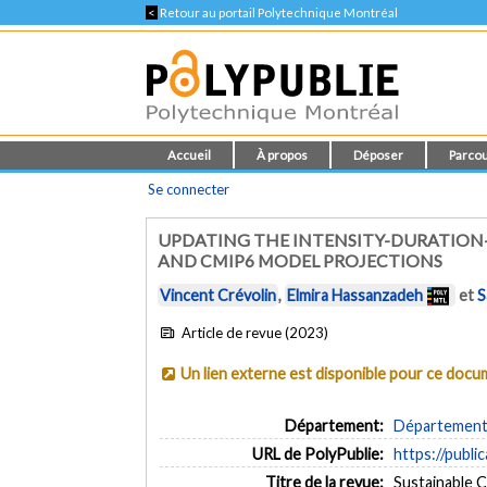
<
Retour au portail Polytechnique Montréal
Accueil
À propos
Déposer
Parcou
Se connecter
UPDATING THE INTENSITY-DURATION-
AND CMIP6 MODEL PROJECTIONS
Vincent Crévolin
,
Elmira Hassanzadeh
et
S
Article de revue (2023)
Un lien externe est disponible pour ce doc
Département:
Département d
URL de PolyPublie:
https://publi
Titre de la revue:
Sustainable Ci