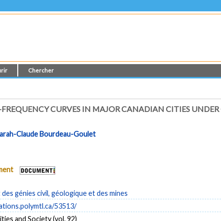
rir
Chercher
FREQUENCY CURVES IN MAJOR CANADIAN CITIES UNDER
arah-Claude Bourdeau-Goulet
ument
es génies civil, géologique et des mines
cations.polymtl.ca/53513/
ties and Society (vol. 92)