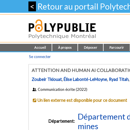
<
Retour au portail Polyte
Accueil
À propos
Déposer
Parcourir
Se connecter
ATTENTION AND HUMAN AI COLLABORATIO
Zoubeir Tkiouat
,
Élise Labonté-LeMoyne
,
Ryad Titah
Communication écrite (2022)
Un lien externe est disponible pour ce document
Département de
Département:
mines