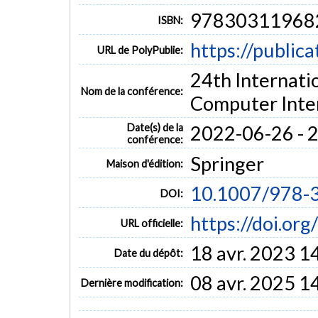
97830311968
ISBN:
https://public
URL de PolyPublie:
24th Internat
Nom de la conférence:
Computer Inter
Date(s) de la
2022-06-26 - 
conférence:
Springer
Maison d'édition:
10.1007/978-
DOI:
https://doi.o
URL officielle:
18 avr. 2023 1
Date du dépôt:
08 avr. 2025 1
Dernière modification: