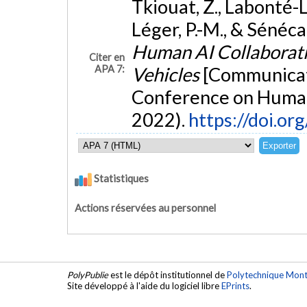
Tkiouat, Z., Labonté-Le
Léger, P.-M., & Sénécal
Human AI Collaborati
Citer en
APA 7:
Vehicles
[Communicati
Conference on Human
2022).
https://doi.o
Statistiques
Actions réservées au personnel
PolyPublie
est le dépôt institutionnel de
Polytechnique Mont
Site développé à l'aide du logiciel libre
EPrints
.