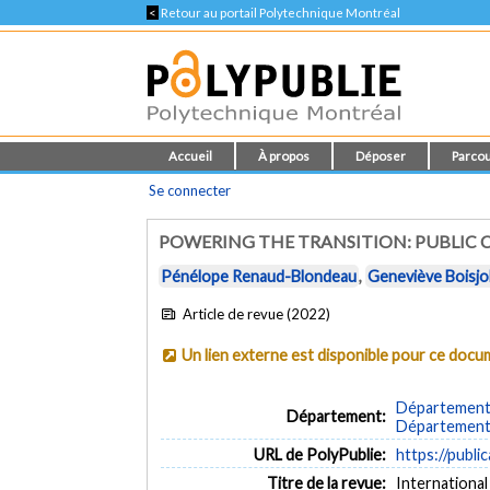
<
Retour au portail Polytechnique Montréal
Accueil
À propos
Déposer
Parcou
Se connecter
POWERING THE TRANSITION: PUBLIC 
Pénélope Renaud-Blondeau
,
Geneviève Boisjo
Article de revue (2022)
Un lien externe est disponible pour ce doc
Département 
Département:
Département d
URL de PolyPublie:
https://publi
Titre de la revue:
International