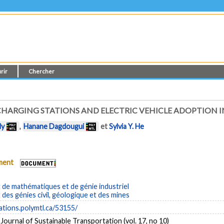
rir
Chercher
CHARGING STATIONS AND ELECTRIC VEHICLE ADOPTION 
ly
,
Hanane Dagdougui
et
Sylvia Y. He
ument
de mathématiques et de génie industriel
es génies civil, géologique et des mines
cations.polymtl.ca/53155/
 Journal of Sustainable Transportation (vol. 17, no 10)