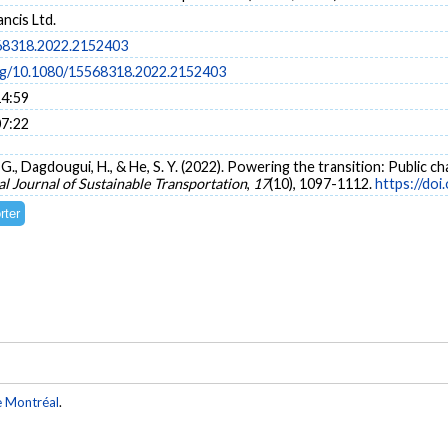
ancis Ltd.
68318.2022.2152403
org/10.1080/15568318.2022.2152403
14:59
07:22
G., Dagdougui, H., & He, S. Y. (2022). Powering the transition: Public ch
al Journal of Sustainable Transportation
,
17
(10), 1097-1112.
https://do
e Montréal
.