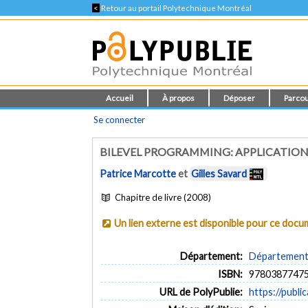
<
Retour au portail Polytechnique Montréal
Accueil
À propos
Déposer
Parcou
Se connecter
BILEVEL PROGRAMMING: APPLICATION
Patrice Marcotte
et
Gilles Savard
Chapitre de livre (2008)
Un lien externe est disponible pour ce doc
Département:
Département 
ISBN:
9780387747
URL de PolyPublie:
https://publi