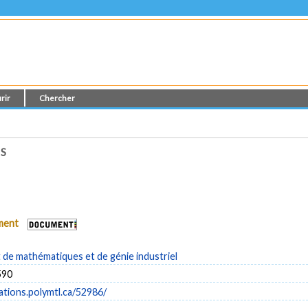
rir
Chercher
S
ument
de mathématiques et de génie industriel
590
cations.polymtl.ca/52986/