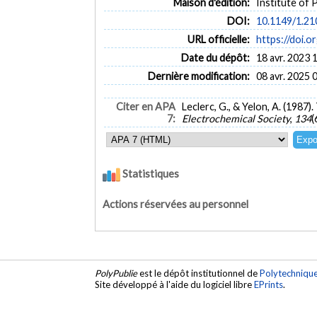
Maison d'édition:
Institute of 
DOI:
10.1149/1.2
URL officielle:
https://doi.
Date du dépôt:
18 avr. 2023 
Dernière modification:
08 avr. 2025 
Citer en APA
Leclerc, G., & Yelon, A. (1987
7:
Electrochemical Society
,
134
(
Statistiques
Actions réservées au personnel
PolyPublie
est le dépôt institutionnel de
Polytechniqu
Site développé à l'aide du logiciel libre
EPrints
.