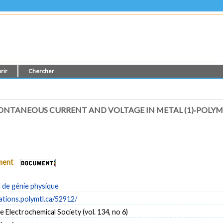
rir
Chercher
ONTANEOUS CURRENT AND VOLTAGE IN METAL (1)‐POLYME
ument
de génie physique
cations.polymtl.ca/52912/
e Electrochemical Society (vol. 134, no 6)