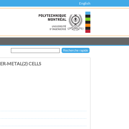
English
R‐METAL(2) CELLS