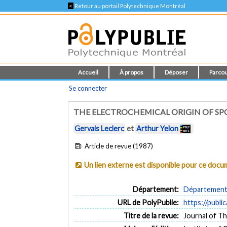
<
Retour au portail Polytechnique Montréal
Accueil
À propos
Déposer
Parcou
Se connecter
THE ELECTROCHEMICAL ORIGIN OF SP
Gervais Leclerc
et
Arthur Yelon
Article de revue (1987)
Un lien externe est disponible pour ce doc
Département:
Département 
URL de PolyPublie:
https://publi
Titre de la revue:
Journal of Th