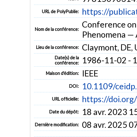
https://public
URL de PolyPublie:
Conference on E
Nom de la conférence:
Phenomena — 
Claymont, DE,
Lieu de la conférence:
Date(s) de la
1986-11-02 - 
conférence:
IEEE
Maison d'édition:
10.1109/ceidp
DOI:
https://doi.or
URL officielle:
18 avr. 2023 1
Date du dépôt:
08 avr. 2025 0
Dernière modification: