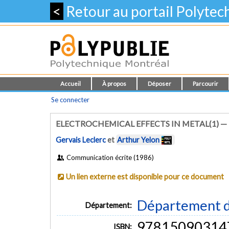
<
Retour au portail Polyte
Accueil
À propos
Déposer
Parcourir
Se connecter
ELECTROCHEMICAL EFFECTS IN METAL(1) —
Gervais Leclerc
et
Arthur Yelon
Communication écrite (1986)
Un lien externe est disponible pour ce document
Département d
Département:
97815090314
ISBN: