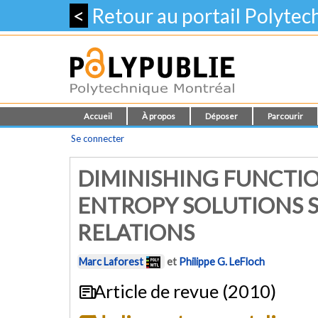
<
Retour au portail Polyte
Accueil
À propos
Déposer
Parcourir
Se connecter
DIMINISHING FUNCTI
ENTROPY SOLUTIONS S
RELATIONS
Marc Laforest
et
Philippe G. LeFloch
Article de revue (2010)