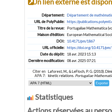
Un lien externe est dispo
Département:
Département de mathématiqu
URL de PolyPublie:
https://publications.polymtl
Titre de la revue:
Portugaliae Mathematica (vol
Maison d'édition:
European Mathematical Soci
DOI:
10.4171/pm/1867
URL officielle:
https://doi.org/10.4171/pm
Date du dépôt:
18 avr. 2023 15:13
Dernière modification:
08 avr. 2025 07:21
Citer en
Laforest, M., & LeFloch, P. G. (2010). Di
APA 7:
kinetic relations.
Portugaliae Mathemati
Statistiques
Actions réservées au pers