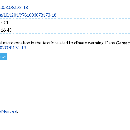
1003078173-18
org/10.1201/9781003078173-18
15:01
 16:43
al microzonation in the Arctic related to climate warming. Dans
Geotech
1003078173-18
e Montréal
.