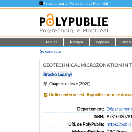
<
Retour au portail Polytechnique Montréal
Accueil
À propos
Déposer
Parcou
Se connecter
GEOTECHNICAL MICROZONATION IN T
Branko Ladanyi
Chapitre de livre (2020)
Un lien externe est disponible pour ce doc
Département:
Département d
ISBN:
9781003078
URL de PolyPublie:
https://publi
Maison d'édition:
CRC Press