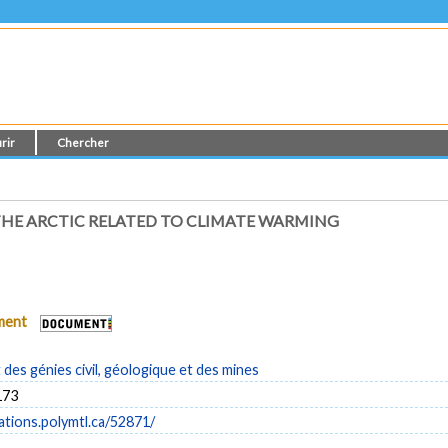
rir
Chercher
HE ARCTIC RELATED TO CLIMATE WARMING
ument
es génies civil, géologique et des mines
173
cations.polymtl.ca/52871/