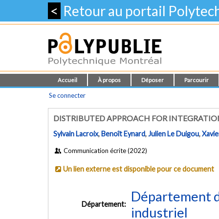
<
Retour au portail Polyte
Accueil
À propos
Déposer
Parcourir
Se connecter
DISTRIBUTED APPROACH FOR INTEGRATION
Sylvain Lacroix
,
Benoît Eynard
,
Julien Le Duigou
,
Xavie
Communication écrite (2022)
Un lien externe est disponible pour ce document
Département d
Département:
industriel