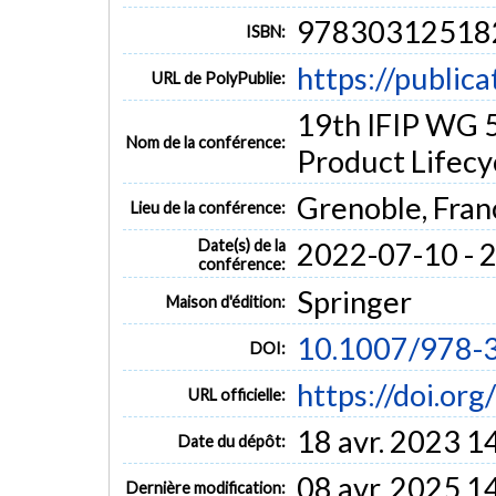
97830312518
ISBN:
https://public
URL de PolyPublie:
19th IFIP WG 5
Nom de la conférence:
Product Lifec
Grenoble, Fran
Lieu de la conférence:
Date(s) de la
2022-07-10 - 
conférence:
Springer
Maison d'édition:
10.1007/978-
DOI:
https://doi.o
URL officielle:
18 avr. 2023 1
Date du dépôt:
08 avr. 2025 1
Dernière modification: