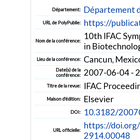
Département d
Département:
https://public
URL de PolyPublie:
10th IFAC Sym
Nom de la conférence:
in Biotechnolo
Cancun, Mexic
Lieu de la conférence:
Date(s) de la
2007-06-04 - 
conférence:
IFAC Proceedin
Titre de la revue:
Elsevier
Maison d'édition:
10.3182/2007
DOI:
https://doi.o
URL officielle:
2914.00048