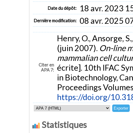
18 avr. 2023 1
Date du dépôt:
08 avr. 2025 0
Dernière modification:
Henry, O., Ansorge, S.
(juin 2007).
On-line mo
mammalian cell cultu
Citer en
écrite]. 10th IFAC S
APA 7:
in Biotechnology, Can
Proceedings Volumes
https://doi.org/10.
Statistiques