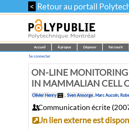
<
Retour au portail Polyte
Accueil
À propos
Déposer
Parcourir
Se connecter
ON-LINE MONITORING 
IN MAMMALIAN CELL 
Olivier Henry
,
Sven Ansorge
,
Marc Aucoin
,
Robe
Communication écrite (200
Un lien externe est dispo