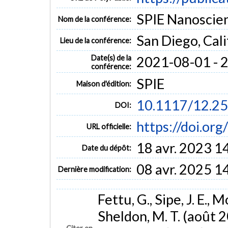
SPIE Nanoscien
Nom de la conférence:
San Diego, Cali
Lieu de la conférence:
Date(s) de la
2021-08-01 - 
conférence:
SPIE
Maison d'édition:
10.1117/12.2
DOI:
https://doi.o
URL officielle:
18 avr. 2023 1
Date du dépôt:
08 avr. 2025 1
Dernière modification:
Fettu, G., Sipe, J. E., 
Sheldon, M. T. (août 