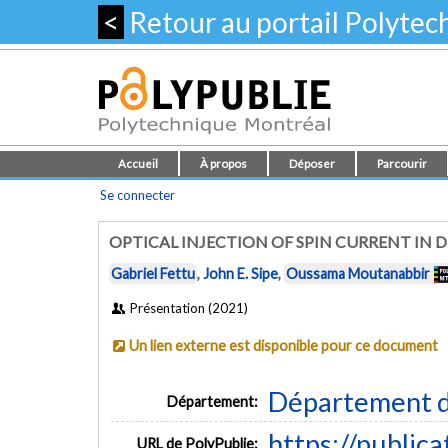
<
Retour au portail Polyte
Accueil
À propos
Déposer
Parcourir
Se connecter
OPTICAL INJECTION OF SPIN CURRENT IN 
Gabriel Fettu
,
John E. Sipe
,
Oussama Moutanabbir
Présentation (2021)
Un lien externe est disponible pour ce document
Département d
Département:
https://public
URL de PolyPublie: