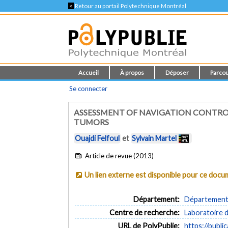
<
Retour au portail Polytechnique Montréal
Accueil
À propos
Déposer
Parcou
Se connecter
ASSESSMENT OF NAVIGATION CONTRO
TUMORS
Ouajdi Felfoul
et
Sylvain Martel
Article de revue (2013)
Un lien externe est disponible pour ce doc
Département:
Département d
Centre de recherche:
Laboratoire 
URL de PolyPublie:
https://publi