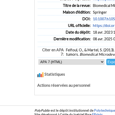
Titre de la revue:
Biomedical Mi
Maison d'édition:
Springer
DOI:
10.1007/s10
URL officielle:
https://doi.
Date du dépôt:
18 avr. 2023 
Dernière modification:
08 avr. 2025 
Citer en APA
Felfoul, O., & Martel, S. (201
7:
tumors.
Biomedical Microdev
Statistiques
Actions réservées au personnel
PolyPublie
est le dépôt institutionnel de
Polytechniqu
Site développé à l'aide du logiciel libre
EPrints
.