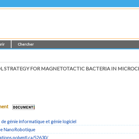
rir
Chercher
L STRATEGY FOR MAGNETOTACTIC BACTERIA IN MICROC
ument
e génie informatique et génie logiciel
de NanoRobotique
cations.polymtl.ca/52630/