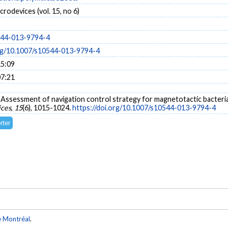
crodevices (vol. 15, no 6)
544-013-9794-4
org/10.1007/s10544-013-9794-4
15:09
07:21
3). Assessment of navigation control strategy for magnetotactic bacteri
ices
,
15
(6), 1015-1024.
https://doi.org/10.1007/s10544-013-9794-4
e Montréal
.