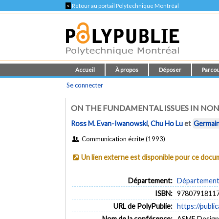
<
Retour au portail Polytechnique Montréal
Accueil
À propos
Déposer
Parcou
Se connecter
ON THE FUNDAMENTAL ISSUES IN NO
Ross M. Evan-Iwanowski
,
Chu Ho Lu
et
Germain
Communication écrite (1993)
Un lien externe est disponible pour ce doc
Département:
Département 
ISBN:
9780791811
URL de PolyPublie:
https://publi
Nom de la conférence:
ASME Design 