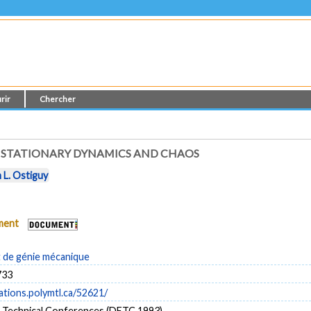
rir
Chercher
NSTATIONARY DYNAMICS AND CHAOS
 L. Ostiguy
ument
de génie mécanique
733
cations.polymtl.ca/52621/
Technical Conferences (DETC 1993)