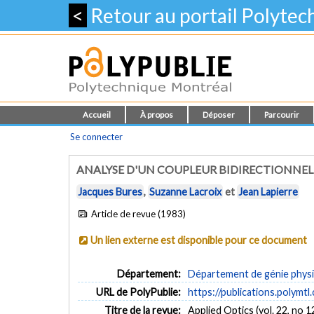
<
Retour au portail Polyte
Accueil
À propos
Déposer
Parcourir
Se connecter
ANALYSE D'UN COUPLEUR BIDIRECTIONNE
Jacques Bures
,
Suzanne Lacroix
et
Jean Lapierre
Article de revue (1983)
Un lien externe est disponible pour ce document
Département:
Département de génie phys
URL de PolyPublie:
https://publications.polymtl
Titre de la revue:
Applied Optics (vol. 22, no 1