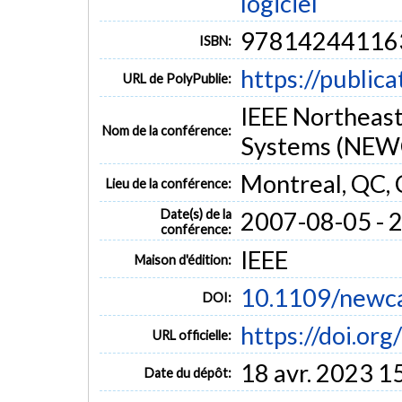
logiciel
97814244116
ISBN:
https://public
URL de PolyPublie:
IEEE Northeast
Nom de la conférence:
Systems (NEW
Montreal, QC,
Lieu de la conférence:
Date(s) de la
2007-08-05 - 
conférence:
IEEE
Maison d'édition:
10.1109/newc
DOI:
https://doi.o
URL officielle:
18 avr. 2023 1
Date du dépôt: