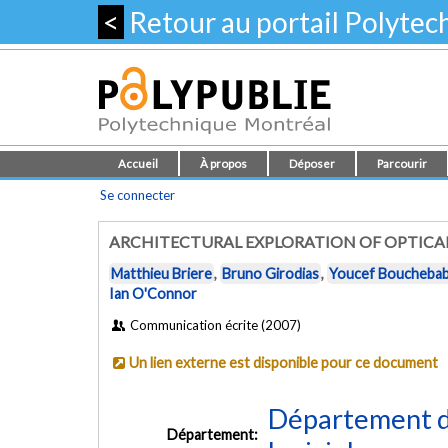
<
Retour au portail Polyte
Accueil
À propos
Déposer
Parcourir
Se connecter
ARCHITECTURAL EXPLORATION OF OPTICA
Matthieu Briere
,
Bruno Girodias
,
Youcef Boucheba
Ian O'Connor
Communication écrite (2007)
Un lien externe est disponible pour ce document
Département de
Département: