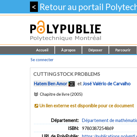
<
Retour au portail Polyte
Accueil
À propos
Déposer
Parcourir
Se connecter
CUTTING STOCK PROBLEMS
Hatem Ben Amor
et
José Valério de Carvalho
Chapitre de livre (2005)
Un lien externe est disponible pour ce document
Département:
Département de mathématiqu
ISBN:
9780387254869
URL de PolyPublie:
https://publications.polymtl