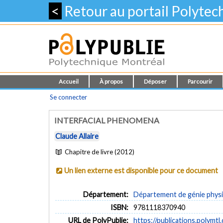
<
Retour au portail Polyte
Accueil
À propos
Déposer
Parcourir
Se connecter
INTERFACIAL PHENOMENA
Claude Allaire
Chapitre de livre (2012)
Un lien externe est disponible pour ce document
Département:
Département de génie phys
ISBN:
9781118370940
URL de PolyPublie:
https://publications.polymtl