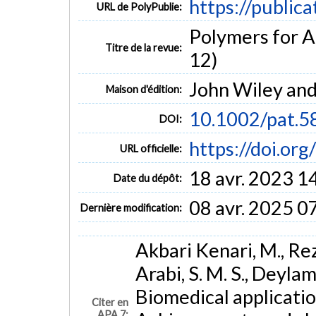
https://public
URL de PolyPublie:
Polymers for A
Titre de la revue:
12)
John Wiley and
Maison d'édition:
10.1002/pat.5
DOI:
https://doi.or
URL officielle:
18 avr. 2023 1
Date du dépôt:
08 avr. 2025 0
Dernière modification:
Akbari Kenari, M., Rez
Arabi, S. M. S., Deylam
Biomedical applicatio
Citer en
APA 7: