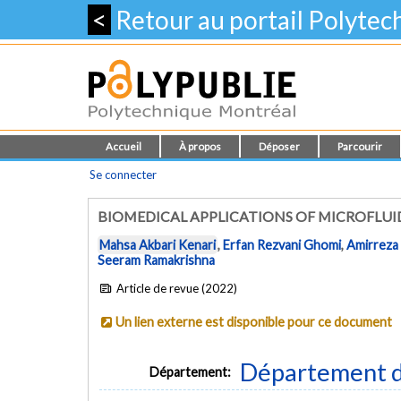
<
Retour au portail Polyte
Accueil
À propos
Déposer
Parcourir
Se connecter
BIOMEDICAL APPLICATIONS OF MICROFLUI
Mahsa Akbari Kenari
,
Erfan Rezvani Ghomi
,
Amirreza 
Seeram Ramakrishna
Article de revue (2022)
Un lien externe est disponible pour ce document
Département d
Département: