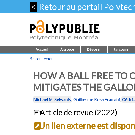
<
Retour au portail Polyte
Accueil
À propos
Déposer
Parcourir
Se connecter
HOW A BALL FREE TO O
MITIGATES THE GALLO
Michael M. Selwanis
,
Guilherme Rosa Franzini
,
Cédric
Article de revue (2022)
Un lien externe est dispo