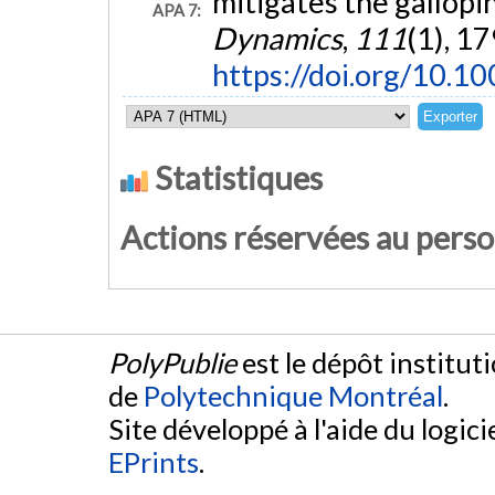
mitigates the gallopi
APA 7:
Dynamics
,
111
(1), 1
https://doi.org/10.
Statistiques
Actions réservées au pers
PolyPublie
est le dépôt institut
de
Polytechnique Montréal
.
Site développé à l'aide du logicie
EPrints
.