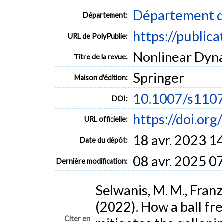
Département d
Département:
https://public
URL de PolyPublie:
Nonlinear Dynam
Titre de la revue:
Springer
Maison d'édition:
10.1007/s110
DOI:
https://doi.o
URL officielle:
18 avr. 2023 1
Date du dépôt:
08 avr. 2025 0
Dernière modification:
Selwanis, M. M., Franzi
(2022). How a ball free
Citer en