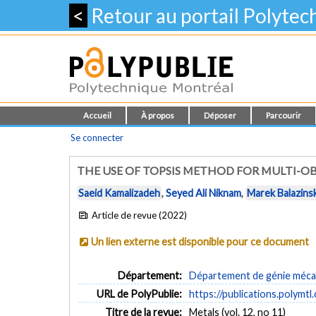
<
Retour au portail Polyte
Accueil
À propos
Déposer
Parcourir
Se connecter
THE USE OF TOPSIS METHOD FOR MULTI-OB
Saeid Kamalizadeh
,
Seyed Ali Niknam
,
Marek Balazinsk
Article de revue (2022)
Un lien externe est disponible pour ce document
Département:
Département de génie méca
URL de PolyPublie:
https://publications.polymtl
Titre de la revue:
Metals (vol. 12, no 11)