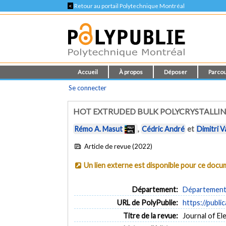
<
Retour au portail Polytechnique Montréal
Accueil
À propos
Déposer
Parcou
Se connecter
HOT EXTRUDED BULK POLYCRYSTALLINE 
Rémo A. Masut
,
Cédric André
et
Dimitri V
Article de revue (2022)
Un lien externe est disponible pour ce doc
Département:
Département 
URL de PolyPublie:
https://publi
Titre de la revue:
Journal of Ele