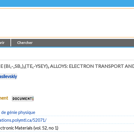
rir
Chercher
(BI₁-ₓSBₓ)₂(TE₁-YSEY)₃ ALLOYS: ELECTRON TRANSPORT 
asilevskiy
ument
de génie physique
cations.polymtl.ca/52071/
ctronic Materials (vol. 52, no 1)