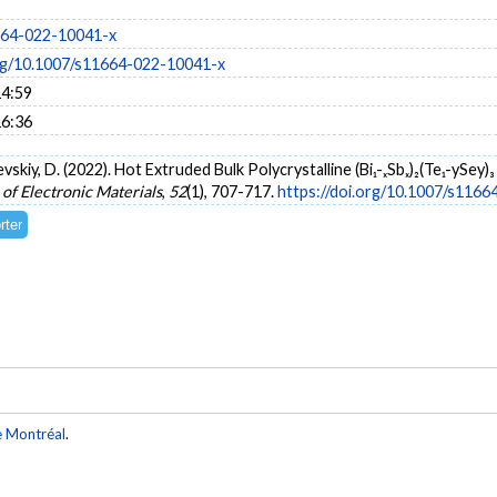
664-022-10041-x
org/10.1007/s11664-022-10041-x
14:59
16:36
levskiy, D. (2022). Hot Extruded Bulk Polycrystalline (Bi₁-ₓSbₓ)₂(Te₁-ySey
 of Electronic Materials
,
52
(1), 707-717.
https://doi.org/10.1007/s116
e Montréal
.