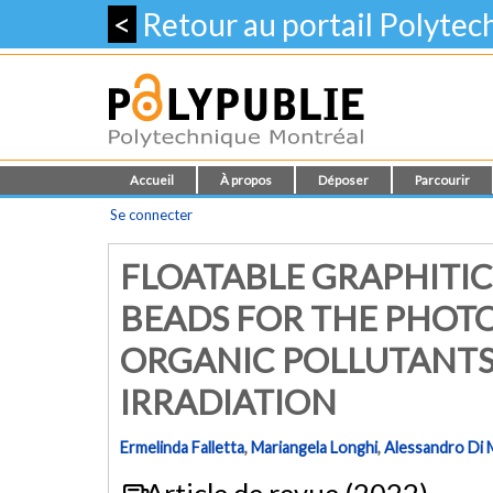
<
Retour au portail Polyte
Accueil
À propos
Déposer
Parcourir
Se connecter
FLOATABLE GRAPHITIC
BEADS FOR THE PHOT
ORGANIC POLLUTANTS
IRRADIATION
Ermelinda Falletta
,
Mariangela Longhi
,
Alessandro Di 
Article de revue (2022)