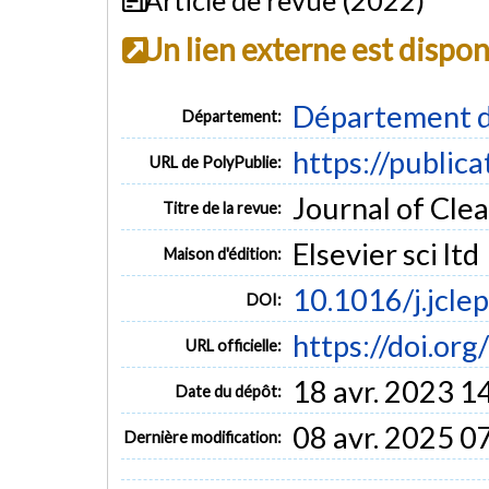
Un lien externe est dispo
Département d
Département:
https://public
URL de PolyPublie:
Journal of Clea
Titre de la revue:
Elsevier sci ltd
Maison d'édition:
10.1016/j.jcl
DOI:
https://doi.or
URL officielle:
18 avr. 2023 1
Date du dépôt:
08 avr. 2025 0
Dernière modification: