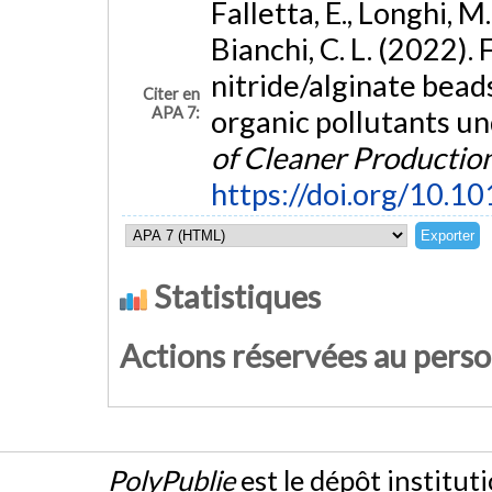
Falletta, E., Longhi, M.
Bianchi, C. L. (2022).
nitride/alginate bead
Citer en
APA 7:
organic pollutants und
of Cleaner Productio
https://doi.org/10.1
Statistiques
Actions réservées au pers
PolyPublie
est le dépôt institut