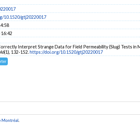
0220017
org/10.1520/gtj20220017
14:58
 16:42
Correctly Interpret Strange Data for Field Permeability (Slug) Tests i
46
(1), 132-152.
https://doi.org/10.1520/gtj20220017
e Montréal
.