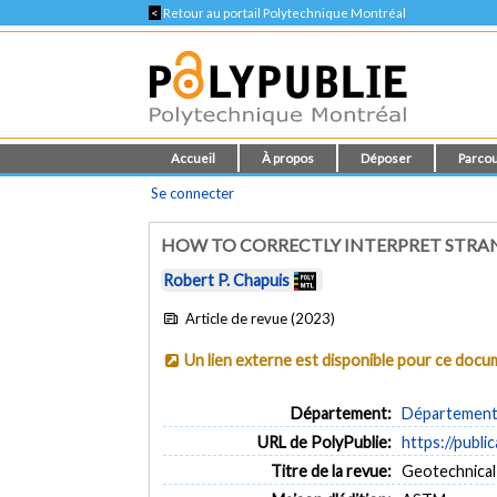
<
Retour au portail Polytechnique Montréal
Accueil
À propos
Déposer
Parcou
Se connecter
HOW TO CORRECTLY INTERPRET STRANG
Robert P. Chapuis
Article de revue (2023)
Un lien externe est disponible pour ce doc
Département:
Département d
URL de PolyPublie:
https://publi
Titre de la revue:
Geotechnical 