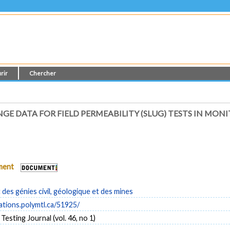
rir
Chercher
E DATA FOR FIELD PERMEABILITY (SLUG) TESTS IN MON
ument
es génies civil, géologique et des mines
cations.polymtl.ca/51925/
Testing Journal (vol. 46, no 1)