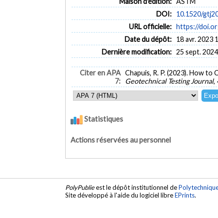
Maison d'édition:
ASTM
DOI:
10.1520/gtj2
URL officielle:
https://doi.
Date du dépôt:
18 avr. 2023 
Dernière modification:
25 sept. 2024
Citer en APA
Chapuis, R. P. (2023). How to 
7:
Geotechnical Testing Journal
,
Statistiques
Actions réservées au personnel
PolyPublie
est le dépôt institutionnel de
Polytechniqu
Site développé à l'aide du logiciel libre
EPrints
.