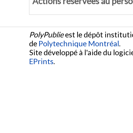
Actions réservées au pers
PolyPublie
est le dépôt institut
de
Polytechnique Montréal
.
Site développé à l'aide du logicie
EPrints
.