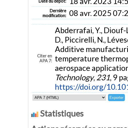
18 avr. 2023 14:
Date du dépôt:
Dernière
08 avr. 2025 07:
modification:
Abderrafai, Y., Diouf-L
D., Piccirelli, N., Lév
Additive manufacturi
Citer en
temperature thermopl
APA 7:
aerospace applicatio
Technology
,
231
, 9 p
https://doi.org/10.1
Statistiques