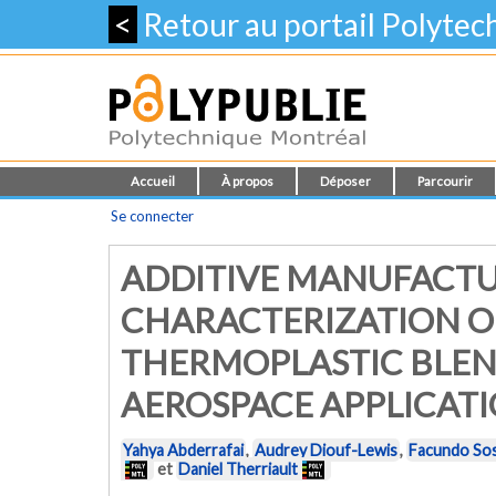
<
Retour au portail Polyte
Accueil
À propos
Déposer
Parcourir
Se connecter
ADDITIVE MANUFACT
CHARACTERIZATION O
THERMOPLASTIC BLEN
AEROSPACE APPLICAT
Yahya Abderrafai
,
Audrey Diouf-Lewis
,
Facundo So
et
Daniel Therriault