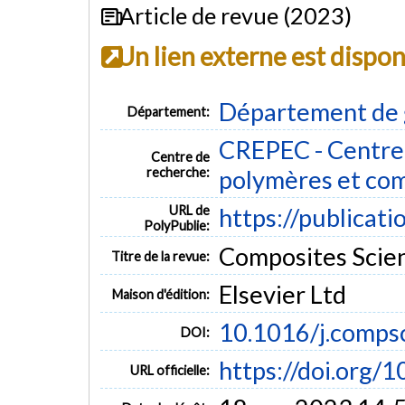
Article de revue (2023)
Un lien externe est dispo
Département de 
Département:
CREPEC - Centre 
Centre de
recherche:
polymères et co
URL de
https://publicat
PolyPublie:
Composites Scien
Titre de la revue:
Elsevier Ltd
Maison d'édition:
10.1016/j.comps
DOI:
https://doi.org/
URL officielle: