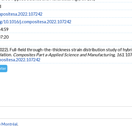
d
mpositesa.2022.107242
org/10.1016/j.compositesa.2022.107242
14:59
07:20
(2022). Full-field through-the-thickness strain distribution study of hy
elation.
Composites Part a-Applied Science and Manufacturing
,
163
, 10
mpositesa.2022.107242
e Montréal
.