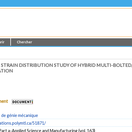
rir
Chercher
 STRAIN DISTRIBUTION STUDY OF HYBRID MULTI-BOLTE
ATION
ument
de génie mécanique
cations.polymtl.ca/51871/
rt a-Applied Science and Manufacturing (vol. 163)