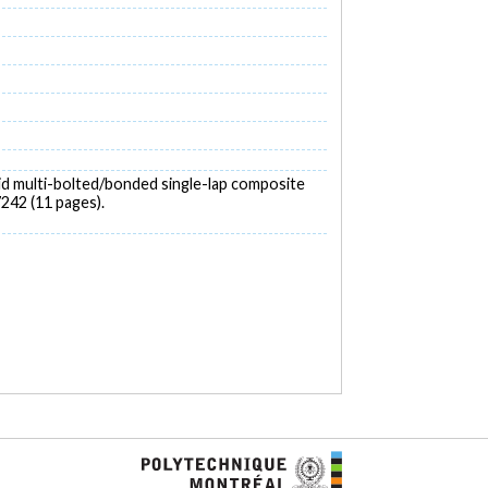
brid multi-bolted/bonded single-lap composite
7242 (11 pages).