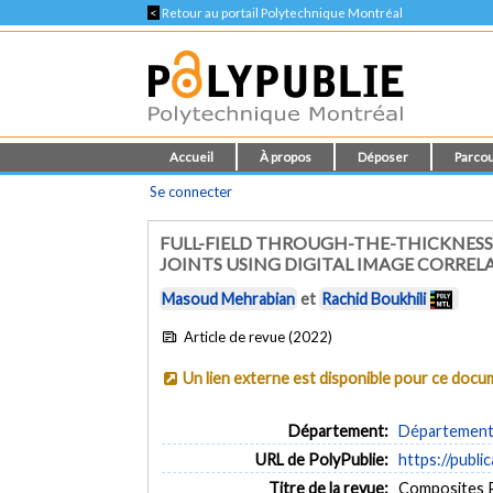
<
Retour au portail Polytechnique Montréal
Accueil
À propos
Déposer
Parcou
Se connecter
FULL-FIELD THROUGH-THE-THICKNESS
JOINTS USING DIGITAL IMAGE CORREL
Masoud Mehrabian
et
Rachid Boukhili
Article de revue (2022)
Un lien externe est disponible pour ce doc
Département:
Département 
URL de PolyPublie:
https://publi
Titre de la revue:
Composites Pa