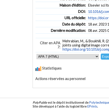
Maison d'édition:
Elsevier sci lt
DOI:
10.1016/j.co
URL officielle:
https://doi.
Date du dépôt:
18 avr. 2023 
Dernière modification:
08 avr. 2025 
Mehrabian, M., & Boukhili, R. 
Citer en APA
joints using digital image corr
7:
https://doi.org/10.1016/j.co
Statistiques
Actions réservées au personnel
PolyPublie
est le dépôt institutionnel de
Polytechniqu
Site développé à l'aide du logiciel libre
EPrints
.