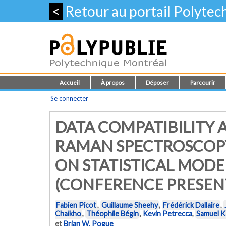
<
Retour au portail Polyte
Accueil
À propos
Déposer
Parcourir
Se connecter
DATA COMPATIBILITY 
RAMAN SPECTROSCOPY
ON STATISTICAL MODE
(CONFERENCE PRESEN
Fabien Picot
,
Guillaume Sheehy
,
Frédérick Dallaire
,
Chaikho
,
Théophile Bégin
,
Kevin Petrecca
,
Samuel K
et
Brian W. Pogue