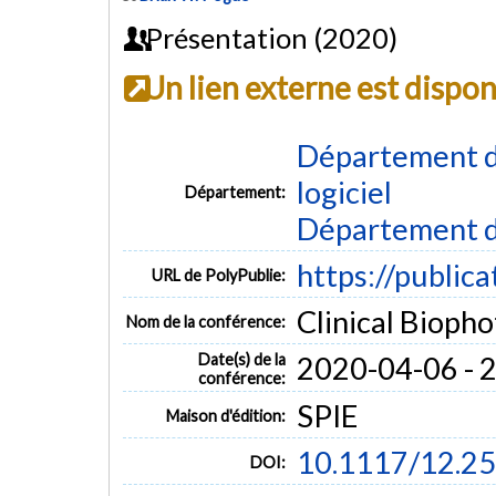
Présentation (2020)
Un lien externe est dispo
Département de
logiciel
Département:
Département d
https://public
URL de PolyPublie:
Clinical Bioph
Nom de la conférence:
Date(s) de la
2020-04-06 - 
conférence:
SPIE
Maison d'édition:
10.1117/12.2
DOI: