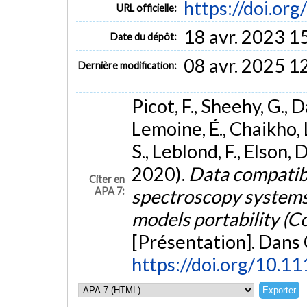
https://doi.o
URL officielle:
18 avr. 2023 1
Date du dépôt:
08 avr. 2025 1
Dernière modification:
Picot, F., Sheehy, G., Da
Lemoine, É., Chaikho, L
S., Leblond, F., Elson, 
2020).
Data compatibi
Citer en
APA 7:
spectroscopy systems 
models portability (C
[Présentation]. Dans 
https://doi.org/10.