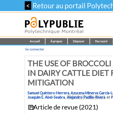
<
Retour au portail Polyte
Accueil
À propos
Déposer
Parcourir
Se connecter
THE USE OF BROCCOLI
IN DAIRY CATTLE DIE
MITIGATION
Samuel Quintero-Herrera
,
Azucena Minerva García-
Joaquim E. Abel-Seabra
,
Alejandro Padilla-Rivera
et
P
Article de revue (2021)