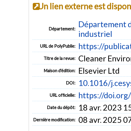
Un lien externe est dispo
Département d
Département:
industriel
https://public
URL de PolyPublie:
Cleaner Enviro
Titre de la revue:
Elsevier Ltd
Maison d'édition:
10.1016/j.ces
DOI:
https://doi.or
URL officielle:
18 avr. 2023 1
Date du dépôt:
08 avr. 2025 0
Dernière modification: