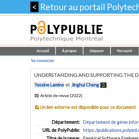
<
Retour au portail Polyte
Accueil
À propos
Déposer
Parcourir
Se connecter
UNDERSTANDING AND SUPPORTING THE DE
Yassine Lamine
et
Jinghui Cheng
Article de revue (2022)
Un lien externe est disponible pour ce document
Département:
Département de génie inform
URL de PolyPublie:
https://publications.polymtl
Titre de la revue:
Empirical Software Engineerin