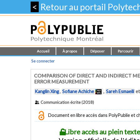
<
Retour au portail Polyte
Accueil
À propos
Déposer
Parcourir
Se connecter
COMPARISON OF DIRECT AND INDIRECT ME
ERROR MEASUREMENT
Kanglin Xing
,
Sofiane Achiche
,
Sareh Esmaeili
e
Communication écrite (2018)
Document en libre accès dans PolyPublie et chez
Libre accès au plein tex