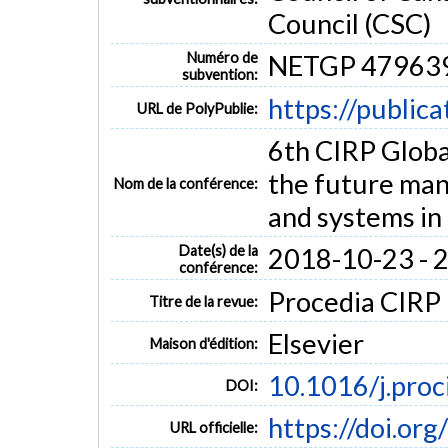
Council (CSC)
Numéro de
NETGP 47963
subvention:
https://public
URL de PolyPublie:
6th CIRP Glob
the future man
Nom de la conférence:
and systems in
Date(s) de la
2018-10-23 - 
conférence:
Procedia CIRP (
Titre de la revue:
Elsevier
Maison d'édition:
10.1016/j.proc
DOI:
https://doi.or
URL officielle: