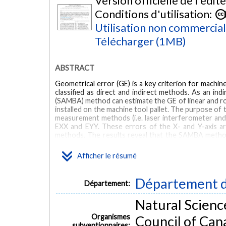
Version officielle de l'édit
Conditions d'utilisation:
Utilisation non commercia
Télécharger (1MB)
ABSTRACT
Geometrical error (GE) is a key criterion for mach
classified as direct and indirect methods. As an in
(SAMBA) method can estimate the GE of linear and rot
installed on the machine tool pallet. The purpose of 
measurement methods (i.e. laser interferometer an
EXX and EYY. These errors of the X- and Y-axis ar
methods. The results reveal that the SAMBA method y
However, there are some minor differences which ar
Afficher le résumé
MOTS CLÉS
Département d
Five-axis machine tool
geometric error
SAMBA method
Département:
Natural Scienc
Organismes
Council of Can
subventionnaires: