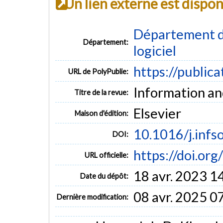
Un lien externe est dispo
Département de
Département:
logiciel
https://public
URL de PolyPublie:
Information an
Titre de la revue:
Elsevier
Maison d'édition:
10.1016/j.inf
DOI:
https://doi.or
URL officielle:
18 avr. 2023 1
Date du dépôt:
08 avr. 2025 0
Dernière modification: