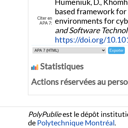
Humeniuk, D., Khomh, 
based framework for 
Citer en
environments for cyb
APA 7:
and Software Techno
https://doi.org/10.1
Statistiques
Actions réservées au pers
PolyPublie
est le dépôt institut
de
Polytechnique Montréal
.