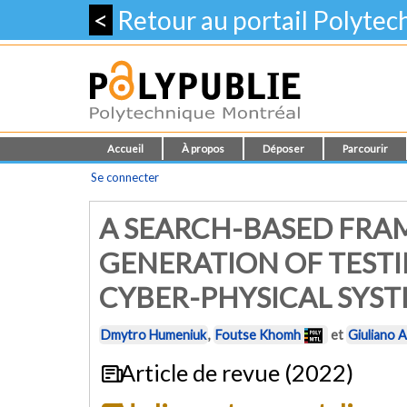
<
Retour au portail Polyte
Accueil
À propos
Déposer
Parcourir
Se connecter
A SEARCH-BASED FR
GENERATION OF TEST
CYBER-PHYSICAL SYS
Dmytro Humeniuk
,
Foutse Khomh
et
Giuliano 
Article de revue (2022)