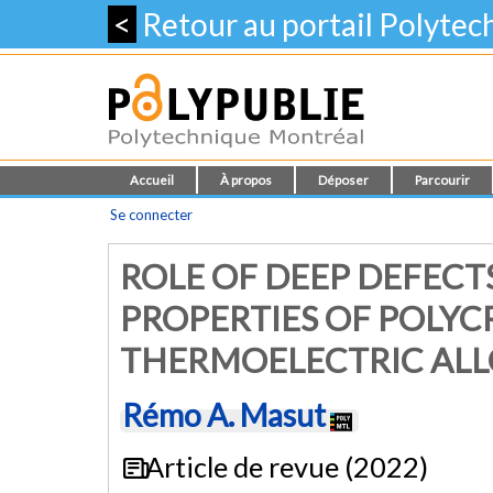
<
Retour au portail Polyte
Accueil
À propos
Déposer
Parcourir
Se connecter
ROLE OF DEEP DEFECT
PROPERTIES OF POLYC
THERMOELECTRIC ALL
Rémo A. Masut
Article de revue (2022)