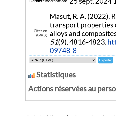
25 sept. 2024 
Dernière modification:
Masut, R. A. (2022). 
transport properties 
Citer en
alloys and composite
APA 7:
51
(9), 4816-4823.
ht
09748-8
Statistiques
Actions réservées au pers