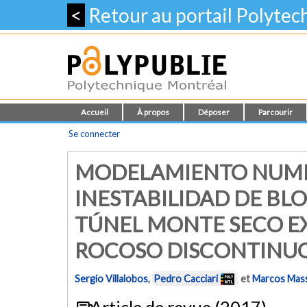
<
Retour au portail Polyte
Accueil
À propos
Déposer
Parcourir
Se connecter
MODELAMIENTO NUMÉR
INESTABILIDAD DE BL
TÚNEL MONTE SECO E
ROCOSO DISCONTINU
Sergio Villalobos
,
Pedro Cacciari
et
Marcos Mass
Article de revue (2017)