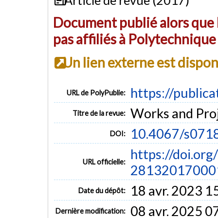
Document publié alors que l
pas affiliés à Polytechniqu
Un lien externe est dispo
https://public
URL de PolyPublie:
Works and Proje
Titre de la revue:
10.4067/s07
DOI:
https://doi.or
URL officielle:
28132017000
18 avr. 2023 1
Date du dépôt:
08 avr. 2025 0
Dernière modification: