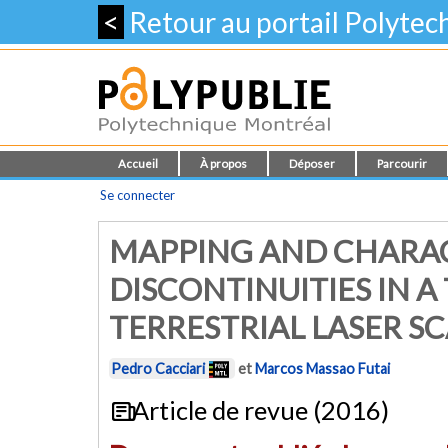
<
Retour au portail Polyte
Accueil
À propos
Déposer
Parcourir
Se connecter
MAPPING AND CHARAC
DISCONTINUITIES IN A
TERRESTRIAL LASER S
Pedro Cacciari
et
Marcos Massao Futai
Article de revue (2016)