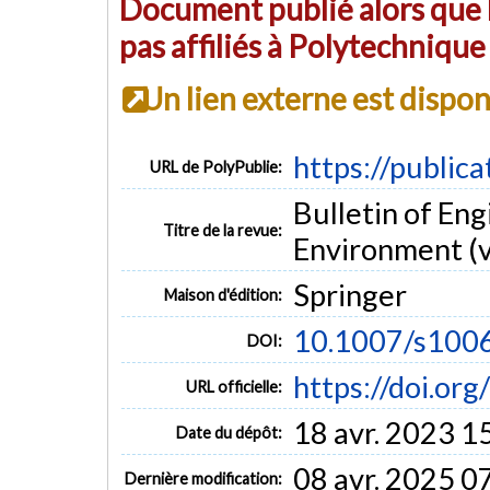
Document publié alors que l
pas affiliés à Polytechniqu
Un lien externe est dispo
https://public
URL de PolyPublie:
Bulletin of En
Titre de la revue:
Environment (vo
Springer
Maison d'édition:
10.1007/s100
DOI:
https://doi.o
URL officielle:
18 avr. 2023 1
Date du dépôt:
08 avr. 2025 0
Dernière modification: