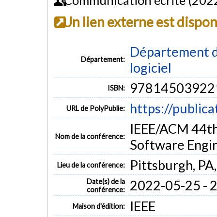
Un lien externe est dispo
Département de
Département:
logiciel
97814503922
ISBN:
https://public
URL de PolyPublie:
IEEE/ACM 44th
Nom de la conférence:
Software Engin
Pittsburgh, PA
Lieu de la conférence:
Date(s) de la
2022-05-25 - 
conférence:
IEEE
Maison d'édition: