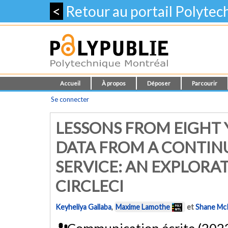
<
Retour au portail Polyte
Accueil
À propos
Déposer
Parcourir
Se connecter
LESSONS FROM EIGHT 
DATA FROM A CONTIN
SERVICE: AN EXPLORA
CIRCLECI
Keyheliya Gallaba
,
Maxime Lamothe
et
Shane Mc
Communication écrite (202