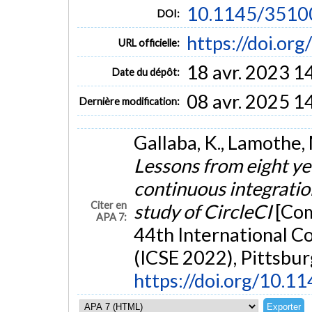
10.1145/3510
DOI:
https://doi.o
URL officielle:
18 avr. 2023 1
Date du dépôt:
08 avr. 2025 1
Dernière modification:
Gallaba, K., Lamothe, 
Lessons from eight ye
continuous integratio
Citer en
study of CircleCI
[Com
APA 7:
44th International C
(ICSE 2022), Pittsbur
https://doi.org/10.