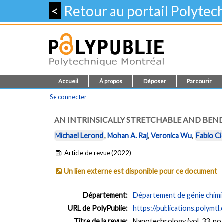
<
Retour au portail Polyte
Accueil
À propos
Déposer
Parcourir
Se connecter
AN INTRINSICALLY STRETCHABLE AND BE
Michael Lerond
,
Mohan A. Raj
,
Veronica Wu
,
Fabio Ci
Article de revue (2022)
Un lien externe est disponible pour ce document
Département:
Département de génie chim
URL de PolyPublie:
https://publications.polymtl
Titre de la revue:
Nanotechnology (vol. 33, no