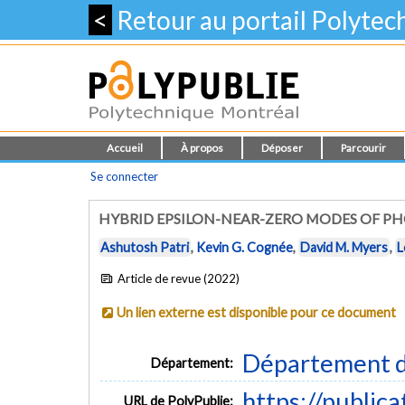
<
Retour au portail Polyte
Accueil
À propos
Déposer
Parcourir
Se connecter
HYBRID EPSILON-NEAR-ZERO MODES OF P
Ashutosh Patri
,
Kevin G. Cognée
,
David M. Myers
,
L
Article de revue (2022)
Un lien externe est disponible pour ce document
Département d
Département:
https://public
URL de PolyPublie: