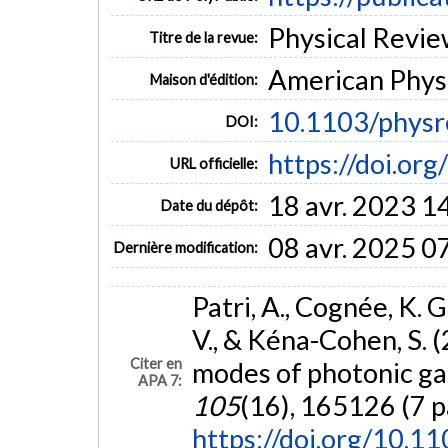
Physical Review
Titre de la revue:
American Physi
Maison d'édition:
10.1103/phys
DOI:
https://doi.o
URL officielle:
18 avr. 2023 1
Date du dépôt:
08 avr. 2025 0
Dernière modification:
Patri, A., Cognée, K. G
V., & Kéna-Cohen, S. 
Citer en
modes of photonic ga
APA 7:
105
(16), 165126 (7 p
https://doi.org/10.