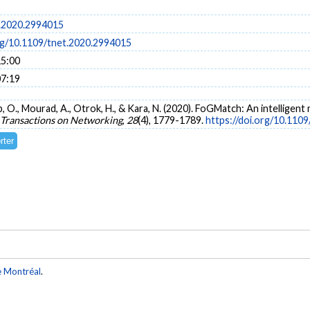
.2020.2994015
org/10.1109/tnet.2020.2994015
15:00
07:19
, O., Mourad, A., Otrok, H., & Kara, N. (2020). FoGMatch: An intelligent
Transactions on Networking
,
28
(4), 1779-1789.
https://doi.org/10.110
e Montréal
.