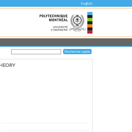
English
THEORY