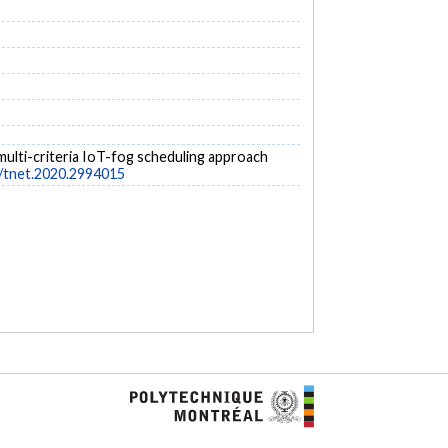
 multi-criteria IoT-fog scheduling approach
9/tnet.2020.2994015