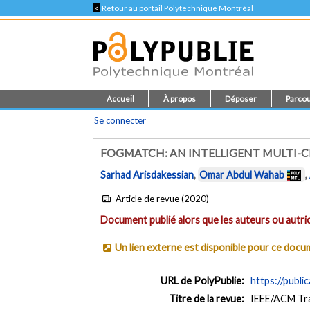
<
Retour au portail Polytechnique Montréal
Accueil
À propos
Déposer
Parcou
Se connecter
FOGMATCH: AN INTELLIGENT MULTI-C
Sarhad Arisdakessian
,
Omar Abdul Wahab
,
Article de revue (2020)
Document publié alors que les auteurs ou autric
Un lien externe est disponible pour ce doc
URL de PolyPublie:
https://publi
Titre de la revue:
IEEE/ACM Tran