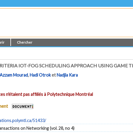
rir
Chercher
RITERIA IOT-FOG SCHEDULING APPROACH USING GAME 
Azzam Mourad
,
Hadi Otrok
et
Nadjia Kara
es n'étaient pas affiliés à Polytechnique Montréal
ument
cations.polymtl.ca/51433/
sactions on Networking (vol. 28, no 4)