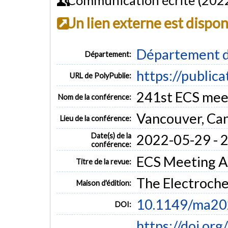
Un lien externe est dispo
Département d
Département:
https://public
URL de PolyPublie:
241st ECS mee
Nom de la conférence:
Vancouver, Ca
Lieu de la conférence:
Date(s) de la
2022-05-29 - 
conférence:
ECS Meeting Ab
Titre de la revue:
The Electroche
Maison d'édition:
10.1149/ma2
DOI:
https://doi.or