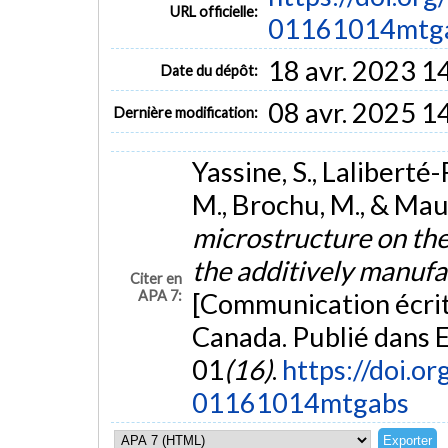
URL officielle:
01161014mtg
18 avr. 2023 1
Date du dépôt:
08 avr. 2025 1
Dernière modification:
Yassine, S., Laliberté-
M., Brochu, M., & Mauz
microstructure on the
the additively manufa
Citer en
APA 7:
[Communication écrit
Canada. Publié dans
01
(16)
.
https://doi.
01161014mtgabs