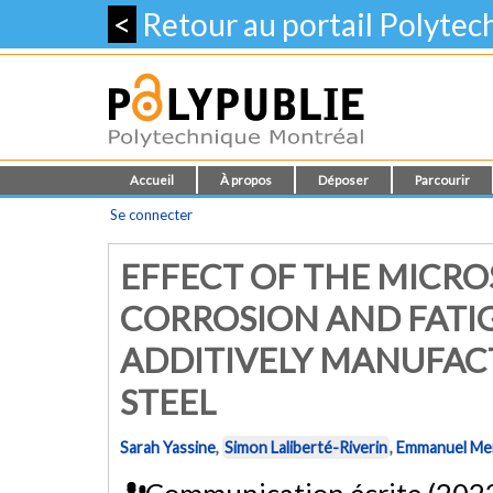
<
Retour au portail Polyte
Accueil
À propos
Déposer
Parcourir
Se connecter
EFFECT OF THE MICR
CORROSION AND FATI
ADDITIVELY MANUFAC
STEEL
Sarah Yassine
,
Simon Laliberté-Riverin
,
Emmanuel Men
Communication écrite (202