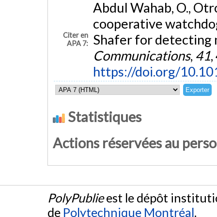
Abdul Wahab, O., Otro
cooperative watchdo
Citer en
Shafer for detecting
APA 7:
Communications
,
41
,
https://doi.org/10.1
Statistiques
Actions réservées au pers
PolyPublie
est le dépôt institut
de
Polytechnique Montréal
.