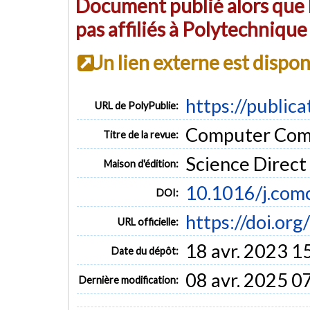
Document publié alors que l
pas affiliés à Polytechniqu
Un lien externe est dispo
https://public
URL de PolyPublie:
Computer Comm
Titre de la revue:
Science Direct
Maison d'édition:
10.1016/j.com
DOI:
https://doi.or
URL officielle:
18 avr. 2023 1
Date du dépôt:
08 avr. 2025 0
Dernière modification: