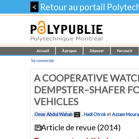
<
Retour au portail Polyte
Accueil
À propos
Déposer
Parcourir
Se connecter
A COOPERATIVE WAT
DEMPSTER–SHAFER FO
VEHICLES
Omar Abdul Wahab
,
Hadi Otrok
et
Azzam Mour
Article de revue (2014)